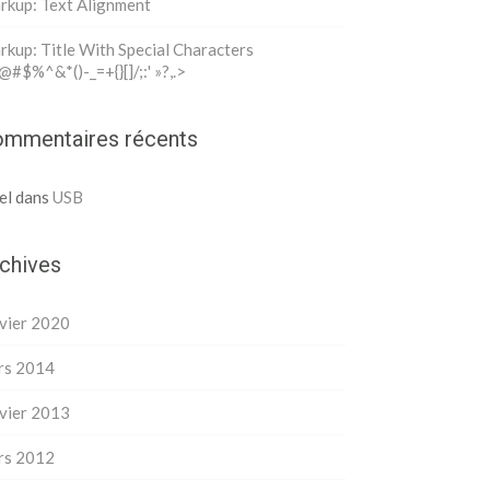
rkup: Text Alignment
kup: Title With Special Characters
@#$%^&*()-_=+{}[]/;:' »?,.>
mmentaires récents
el
dans
USB
chives
vier 2020
rs 2014
vier 2013
rs 2012