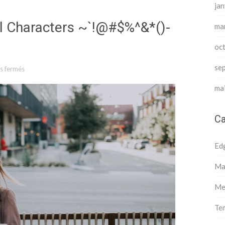
jan
al Characters ~`!@#$%^&*()-
ma
oc
se
s fermés
sur Markup: Title With Special Characters ~`!@#$%^&*()-_=+{}[]/;:' »?
ma
Ca
Ed
Ma
Me
Te