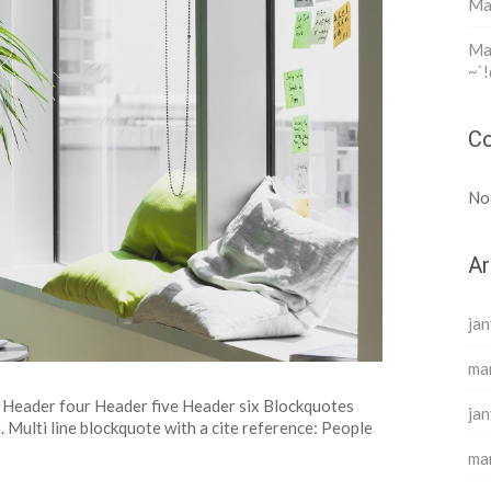
Ma
Mar
~`!
Co
No
Ar
jan
ma
Header four Header five Header six Blockquotes
jan
. Multi line blockquote with a cite reference: People
ma