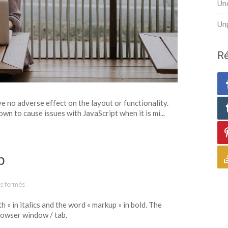
Un
Un
Ré
ve no adverse effect on the layout or functionality.
own to cause issues with JavaScript when it is mi...
p
s fermés
sur Markup: Title With Markup
h » in italics and the word « markup » in bold. The
rowser window / tab.