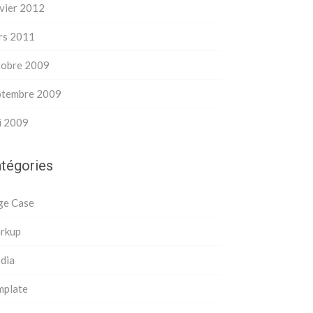
vier 2012
rs 2011
tobre 2009
ptembre 2009
,.>
i 2009
tégories
ge Case
rkup
dia
mplate