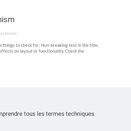
nism
es fermés
sur Antidisestablishmentarianism
 things to check for: Non-breaking text in the title,
fects on layout or functionality. Check the
omprendre tous les termes techniques.