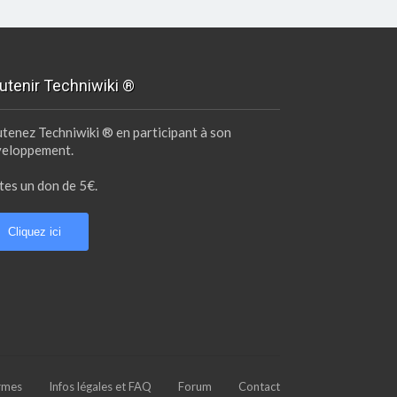
utenir Techniwiki ®
tenez Techniwiki ® en participant à son
veloppement.
tes un don de 5€.
Cliquez ici
ermes
Infos légales et FAQ
Forum
Contact