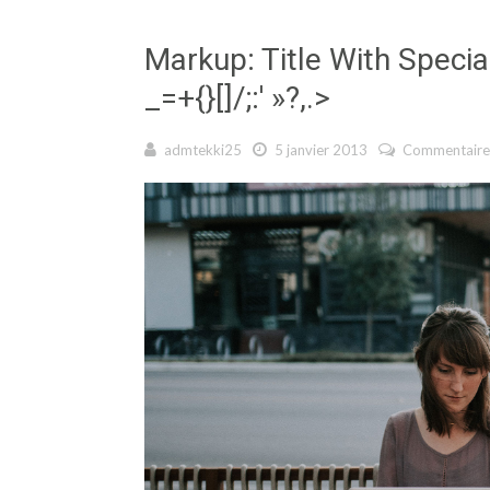
Markup: Title With Speci
_=+{}[]/;:' »?,.>
admtekki25
5 janvier 2013
Commentaire