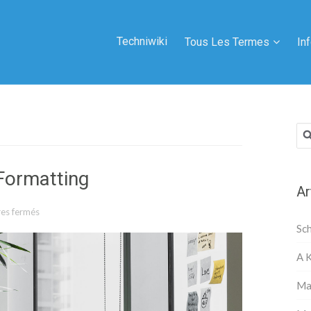
Techniwiki
Tous Les Termes
In
Rec
Formatting
Ar
es fermés
sur Markup: HTML Tags and Formatting
Sc
A 
Ma