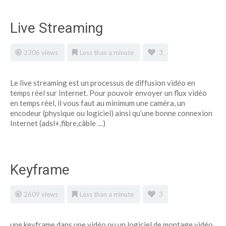
Live Streaming
2306 views
Less than a minute
3
Le live streaming est un processus de diffusion vidéo en
temps réel sur Internet. Pour pouvoir envoyer un flux vidéo
en temps réel, il vous faut au minimum une caméra, un
encodeur (physique ou logiciel) ainsi qu’une bonne connexion
Internet (adsl+,fibre,câble …)
Keyframe
2609 views
Less than a minute
3
une keyframe dans une vidéo ou un logiciel de montage vidéo