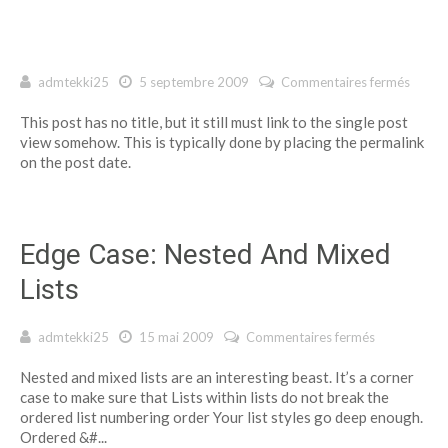
admtekki25
5 septembre 2009
Commentaires fermés
sur
This post has no title, but it still must link to the single post
view somehow. This is typically done by placing the permalink
on the post date.
Edge Case: Nested And Mixed
Lists
admtekki25
15 mai 2009
Commentaires fermés
sur Edge
Case:
Nested and mixed lists are an interesting beast. It’s a corner
Nested
case to make sure that Lists within lists do not break the
And Mixed
ordered list numbering order Your list styles go deep enough.
Lists
Ordered &#...