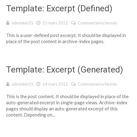
Template: Excerpt (Defined)
admtekki25
15 mars 2012
Commentaires fermés
sur
Template:
This is a user-defined post excerpt. It should be displayed in
Excerpt
place of the post content in archive-index pages.
(Defined)
Template: Excerpt (Generated)
admtekki25
14 mars 2012
Commentaires fermés
sur
Template:
This is the post content. It should be displayed in place of the
Excerpt
auto-generated excerpt in single-page views. Archive-index
(Generated
pages should display an auto-generated excerpt of this
content. Depending on...