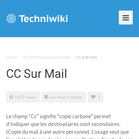
HOME
/
TÉLÉPHONIE RÉSEAUX MAIL
/
CC SUR MAIL
CC Sur Mail
1602 views
Less than a minute
1
Le champ “Cc” signifie “copie carbone” permet
d’indiquer que les destinataires sont secondaires.
(Copie du mail à une autre personne). L’usage veut que