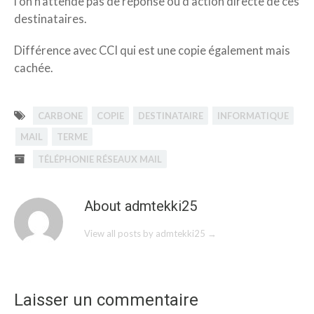
l’on n’attende pas de réponse ou d’action directe de ces
destinataires.
Différence avec CCI qui est une copie également mais
cachée.
CARBONE
COPIE
DESTINATAIRE
INFORMATIQUE
MAIL
TERME
TÉLÉPHONIE RÉSEAUX MAIL
About admtekki25
View all posts by admtekki25
→
Laisser un commentaire