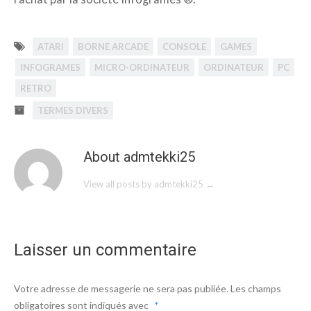
ATARI
BORNE ARCADE
CONSOLE
GAMES
INFOGRAMES
MICRO-ORDINATEUR
ORDINATEUR
PC
RETRO
TERMES DIVERS
About admtekki25
View all posts by admtekki25
→
Laisser un commentaire
Votre adresse de messagerie ne sera pas publiée.
Les champs
obligatoires sont indiqués avec
*