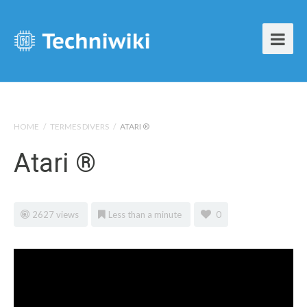
HOME
/
TERMES DIVERS
/
ATARI ®
Atari ®
2627 views
Less than a minute
0